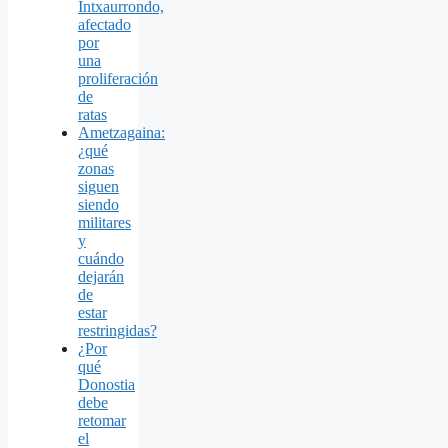
Intxaurrondo,
afectado
por
una
proliferación
de
ratas
Ametzagaina:
¿qué
zonas
siguen
siendo
militares
y
cuándo
dejarán
de
estar
restringidas?
¿Por
qué
Donostia
debe
retomar
el