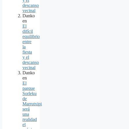
y el
descanso
vecinal
Danko
en
El
difícil
equilibrio
entre
la
fiesta
y el
descanso
vecinal
Danko
en
El
parque
Sorleku
de
Marrutxipi
será
una
realidad
el