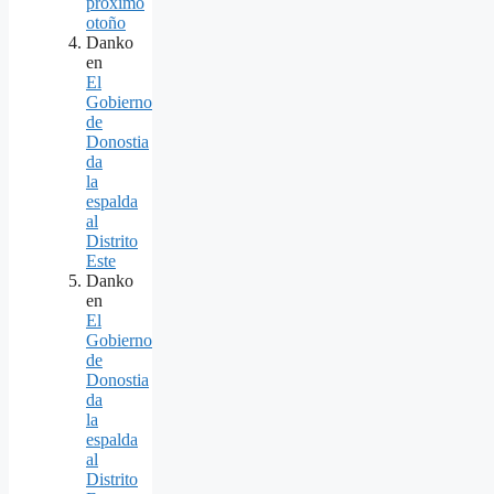
próximo
otoño
Danko
en
El
Gobierno
de
Donostia
da
la
espalda
al
Distrito
Este
Danko
en
El
Gobierno
de
Donostia
da
la
espalda
al
Distrito