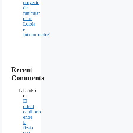
proyecto
del
funicular
entre
Loiola
e
Intxaurrondo?
Recent
Comments
Danko
en
El
difícil
equilibrio
entre
la
fiesta